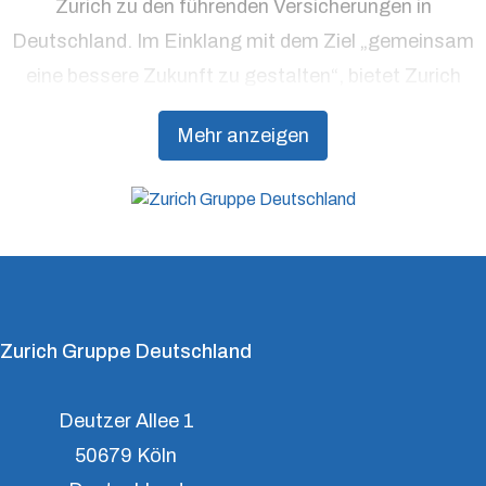
Zurich zu den führenden Versicherungen in
Deutschland. Im Einklang mit dem Ziel „gemeinsam
eine bessere Zukunft zu gestalten“, bietet Zurich
Präventionsdienstleistungen an, die über traditionelle
Mehr anzeigen
Versicherungsprodukte hinausgehen, um Kunden
dabei zu unterstützen, Resilienz aufzubauen.
Zurich Gruppe Deutschland
Deutzer Allee 1
50679 Köln