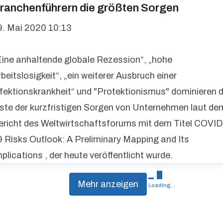
ranchenführern die größten Sorgen
9. Mai 2020 10:13
Eine anhaltende globale Rezession“, „hohe
beitslosigkeit“, „ein weiterer Ausbruch einer
nfektionskrankheit“ und "Protektionismus" dominieren d
iste der kurzfristigen Sorgen von Unternehmen laut de
ericht des Weltwirtschaftsforums mit dem Titel COVID
9 Risks Outlook: A Preliminary Mapping and Its
plications , der heute veröffentlicht wurde.
Mehr anzeigen
Loading...