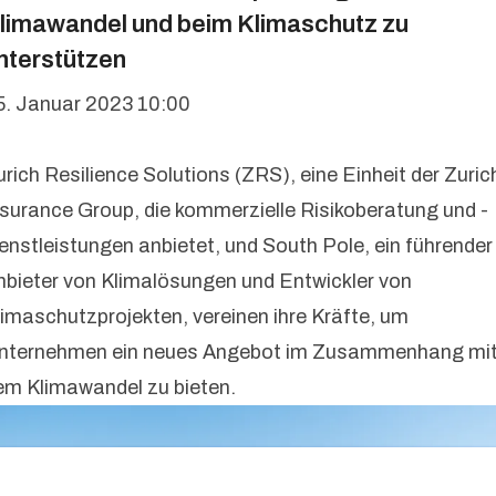
limawandel und beim Klimaschutz zu
nterstützen
5. Januar 2023 10:00
urich Resilience Solutions (ZRS), eine Einheit der Zuric
nsurance Group, die kommerzielle Risikoberatung und -
ienstleistungen anbietet, und South Pole, ein führender
nbieter von Klimalösungen und Entwickler von
limaschutzprojekten, vereinen ihre Kräfte, um
nternehmen ein neues Angebot im Zusammenhang mi
em Klimawandel zu bieten.