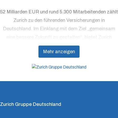
52 Milliarden EUR und rund 5.300 Mitarbeitenden zählt
Zurich zu den führenden Versicherungen in
Deutschland. Im Einklang mit dem Ziel „gemeinsam
eine bessere Zukunft zu gestalten“, bietet Zurich
Präventionsdienstleistungen an, die über traditionelle
Mehr anzeigen
Versicherungsprodukte hinausgehen, um Kunden
dabei zu unterstützen, Resilienz aufzubauen.
Zurich Gruppe Deutschland