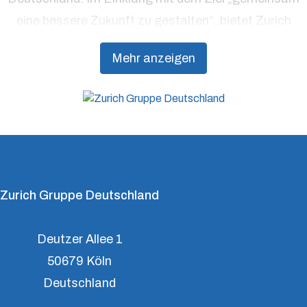
eine bessere Zukunft zu gestalten“, bietet Zurich
Präventionsdienstleistungen an, die über traditionelle
Mehr anzeigen
Versicherungsprodukte hinausgehen, um Kunden
dabei zu unterstützen, Resilienz aufzubauen.
Zurich Gruppe Deutschland
Deutzer Allee 1
50679 Köln
Deutschland
Zurich Versicherung