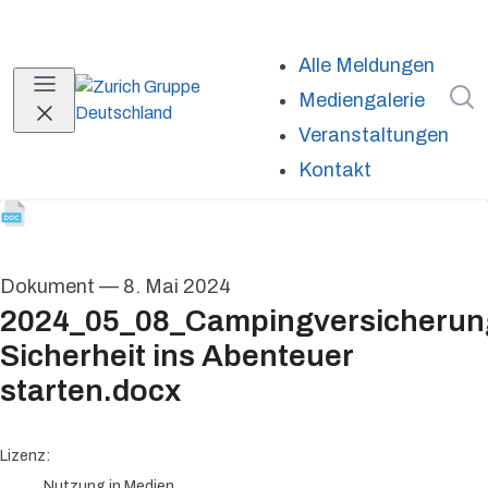
Alle Meldungen
I
Mediengalerie
Veranstaltungen
Kontakt
Dokument
—
8. Mai 2024
2024_05_08_Campingversicherun
Sicherheit ins Abenteuer
starten.docx
go to media item
Lizenz:
Nutzung in Medien