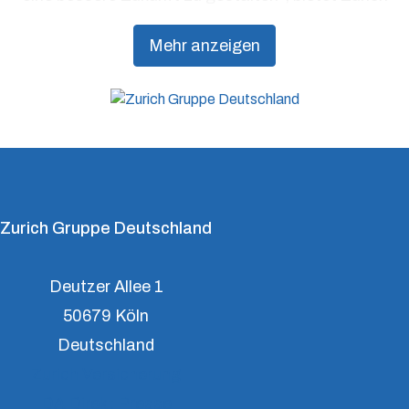
Präventionsdienstleistungen an, die über traditionelle
Mehr anzeigen
Versicherungsprodukte hinausgehen, um Kunden
dabei zu unterstützen, Resilienz aufzubauen.
Zurich Gruppe Deutschland
Deutzer Allee 1
50679 Köln
Deutschland
Zurich Versicherung
DA Direkt Presse