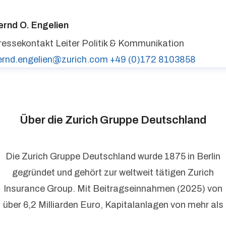
ressekontakt
media@zurich.de
+49 (0)221 7715 8000
urich auf LinkedIn,
Zurich auf X
ernd O. Engelien
ressekontakt
Leiter Politik & Kommunikation
ernd.engelien@zurich.com
+49 (0)172 8103858
Über die Zurich Gruppe Deutschland
Die Zurich Gruppe Deutschland wurde 1875 in Berlin
gegründet und gehört zur weltweit tätigen Zurich
Insurance Group. Mit Beitragseinnahmen (2025) von
über 6,2 Milliarden Euro, Kapitalanlagen von mehr als