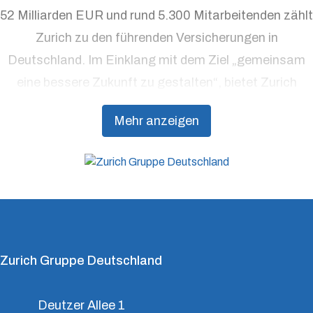
52 Milliarden EUR und rund 5.300 Mitarbeitenden zählt
Zurich zu den führenden Versicherungen in
Deutschland. Im Einklang mit dem Ziel „gemeinsam
eine bessere Zukunft zu gestalten“, bietet Zurich
Präventionsdienstleistungen an, die über traditionelle
Mehr anzeigen
Versicherungsprodukte hinausgehen, um Kunden
dabei zu unterstützen, Resilienz aufzubauen.
Zurich Gruppe Deutschland
Deutzer Allee 1