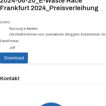
2024-06-20_E-Waste Race
Frankfurt 2024_Preisverleihung
go to media item
Lizenz:
Nutzung in Medien
Die Inhalte können von Journalisten, Bloggern, Kolumnisten, Sc
Dateiformat:
.pdf
Download
Kontakt