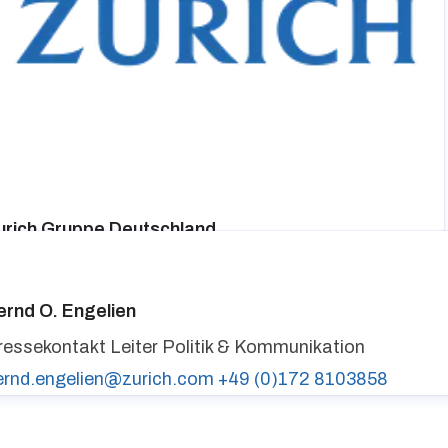
urich Gruppe Deutschland
ressekontakt
media@zurich.de
+49 (0)221 7715 8000
urich auf LinkedIn,
Zurich auf X
ernd O. Engelien
ressekontakt
Leiter Politik & Kommunikation
ernd.engelien@zurich.com
+49 (0)172 8103858