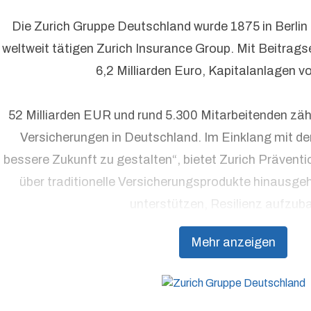
Die Zurich Gruppe Deutschland wurde 1875 in Berlin
weltweit tätigen Zurich Insurance Group. Mit Beitrag
urich Gruppe Deutschland
6,2 Milliarden Euro, Kapitalanlagen v
ressekontakt
media@zurich.de
+49 (0)221 7715 8000
urich auf LinkedIn,
Zurich auf X
52 Milliarden EUR und rund 5.300 Mitarbeitenden zäh
Versicherungen in Deutschland. Im Einklang mit d
bessere Zukunft zu gestalten“, bietet Zurich Präventi
über traditionelle Versicherungsprodukte hinausge
unterstützen, Resilienz aufzub
Mehr anzeigen