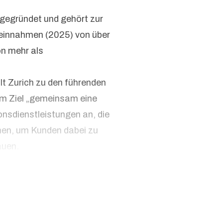
 gegründet und gehört zur
seinnahmen (2025) von über
on mehr als
lt Zurich zu den führenden
em Ziel „gemeinsam eine
onsdienstleistungen an, die
hen, um Kunden dabei zu
auen.