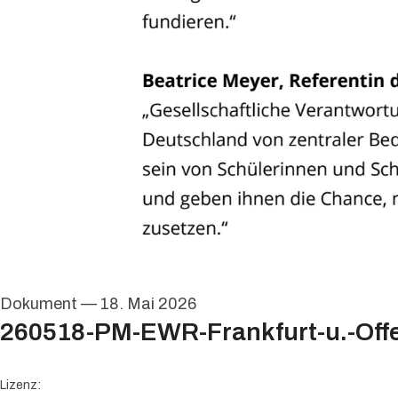
Dokument
—
18. Mai 2026
260518-PM-EWR-Frankfurt-u.-Offe
go to media item
Lizenz: