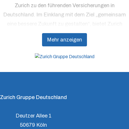
Zurich zu den führenden Versicherungen in
Deutschland. Im Einklang mit dem Ziel „gemeinsam
eine bessere Zukunft zu gestalten“, bietet Zurich
Präventionsdienstleistungen an, die über traditionelle
Mehr anzeigen
Versicherungsprodukte hinausgehen, um Kunden
dabei zu unterstützen, Resilienz aufzubauen.
Zurich Gruppe Deutschland
Deutzer Allee 1
50679 Köln