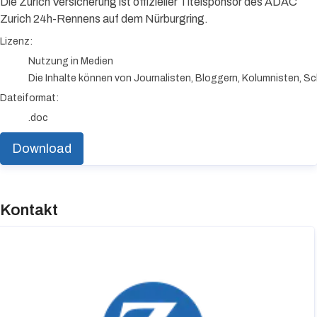
Die Zurich Versicherung ist offizieller Titelsponsor des ADAC
Zurich 24h-Rennens auf dem Nürburgring.
go to media item
Lizenz:
Nutzung in Medien
Die Inhalte können von Journalisten, Bloggern, Kolumnisten, Sc
Dateiformat:
.doc
Download
Kontakt