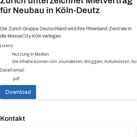
Zurich unterzeichnet Mietvertrag
für Neubau in Köln-Deutz
Die Zurich Gruppe Deutschland wird ihre Rheinland-Zentrale in
die MesseCity Köln verlegen.
go to media item
Lizenz:
Nutzung in Medien
Die Inhalte können von Journalisten, Bloggern, Kolumnisten, Sc
Dateiformat:
.pdf
Download
Kontakt