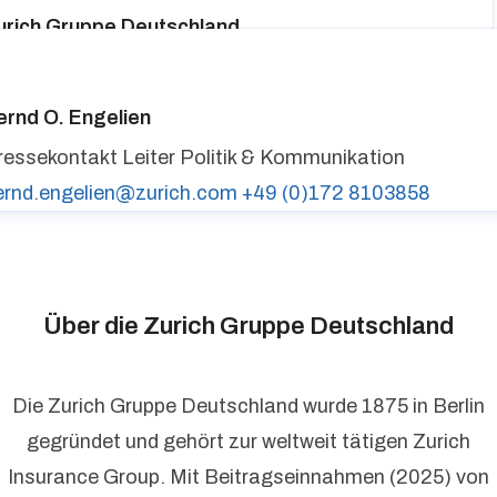
urich Gruppe Deutschland
ressekontakt
media@zurich.de
+49 (0)221 7715 8000
urich auf LinkedIn,
Zurich auf X
ernd O. Engelien
ressekontakt
Leiter Politik & Kommunikation
ernd.engelien@zurich.com
+49 (0)172 8103858
Über die Zurich Gruppe Deutschland
Die Zurich Gruppe Deutschland wurde 1875 in Berlin
gegründet und gehört zur weltweit tätigen Zurich
Insurance Group. Mit Beitragseinnahmen (2025) von