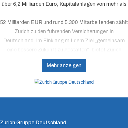
über 6,2 Milliarden Euro, Kapitalanlagen von mehr als
52 Milliarden EUR und rund 5.300 Mitarbeitenden zählt
Zurich zu den führenden Versicherungen in
Deutschland. Im Einklang mit dem Ziel „gemeinsam
eine bessere Zukunft zu gestalten“, bietet Zurich
Präventionsdienstleistungen an, die über traditionelle
Mehr anzeigen
Versicherungsprodukte hinausgehen, um Kunden
dabei zu unterstützen, Resilienz aufzubauen.
Zurich Gruppe Deutschland