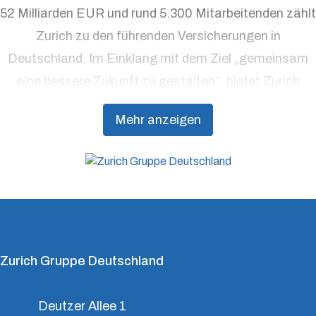
52 Milliarden EUR und rund 5.300 Mitarbeitenden zählt
Zurich zu den führenden Versicherungen in
Deutschland. Im Einklang mit dem Ziel „gemeinsam
eine bessere Zukunft zu gestalten“, bietet Zurich
Präventionsdienstleistungen an, die über traditionelle
Mehr anzeigen
Versicherungsprodukte hinausgehen, um Kunden
dabei zu unterstützen, Resilienz aufzubauen.
Zurich Gruppe Deutschland
Deutzer Allee 1