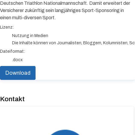
Deutschen Triathlon Nationalmannschaft. Damit erweitert der
Versicherer zukünftig sein langjähriges Sport-Sponsoring in
einen multi-diversen Sport.
go to media item
Lizenz:
Nutzung in Medien
Die Inhalte können von Journalisten, Bloggern, Kolumnisten, Sc
Dateiformat:
.docx
Download
Kontakt