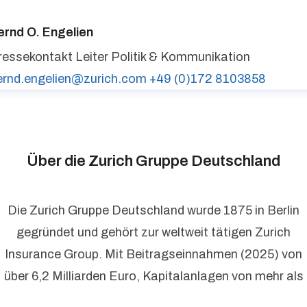
ressekontakt
media@zurich.de
+49 (0)221 7715 8000
urich auf LinkedIn,
Zurich auf X
ernd O. Engelien
ressekontakt
Leiter Politik & Kommunikation
ernd.engelien@zurich.com
+49 (0)172 8103858
Über die Zurich Gruppe Deutschland
Die Zurich Gruppe Deutschland wurde 1875 in Berlin
gegründet und gehört zur weltweit tätigen Zurich
Insurance Group. Mit Beitragseinnahmen (2025) von
über 6,2 Milliarden Euro, Kapitalanlagen von mehr als