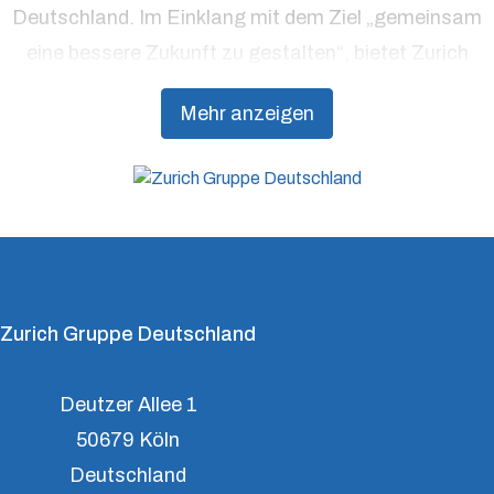
Deutschland. Im Einklang mit dem Ziel „gemeinsam
eine bessere Zukunft zu gestalten“, bietet Zurich
Präventionsdienstleistungen an, die über traditionelle
Mehr anzeigen
Versicherungsprodukte hinausgehen, um Kunden
dabei zu unterstützen, Resilienz aufzubauen.
Zurich Gruppe Deutschland
Deutzer Allee 1
50679 Köln
Deutschland