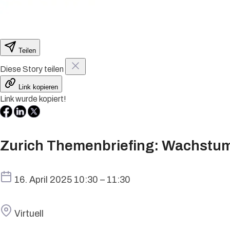
Teilen
Diese Story teilen
Link kopieren
Link wurde kopiert!
Zurich Themenbriefing: Wachstum
Termin
16. April 2025 10:30 – 11:30
Ort
Virtuell