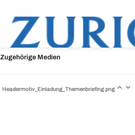
Zugehörige Medien
Headermotiv_Einladung_Themenbriefing.png
urich Gruppe Deutschland
ressekontakt
media@zurich.de
+49 (0)221 7715 8000