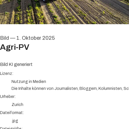
Bild
—
1. Oktober 2025
Agri-PV
Bild KI generiert
Zurich
Lizenz:
Nutzung in Medien
Die Inhalte können von Journalisten, Bloggern, Kolumnisten, Sc
Urheber:
Zurich
Dateiformat:
.jpg
Dateigröße: