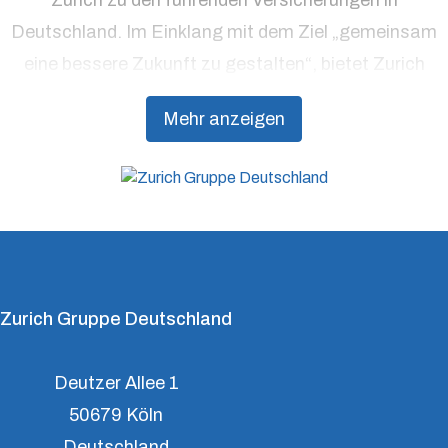
Zurich zu den führenden Versicherungen in
Deutschland. Im Einklang mit dem Ziel „gemeinsam
eine bessere Zukunft zu gestalten“, bietet Zurich
Präventionsdienstleistungen an, die über traditionelle
Mehr anzeigen
Versicherungsprodukte hinausgehen, um Kunden
dabei zu unterstützen, Resilienz aufzubauen.
Zurich Gruppe Deutschland
Deutzer Allee 1
50679 Köln
Deutschland