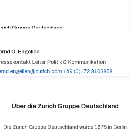
urich Gruppe Deutschland
ressekontakt
media@zurich.de
+49 (0)221 7715 8000
urich auf LinkedIn,
Zurich auf X
ernd O. Engelien
ressekontakt
Leiter Politik & Kommunikation
ernd.engelien@zurich.com
+49 (0)172 8103858
Über die Zurich Gruppe Deutschland
Die Zurich Gruppe Deutschland wurde 1875 in Berlin