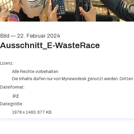
Bild
—
22. Februar 2024
Ausschnitt_E-WasteRace
go to media item
Lizenz:
Alle Rechte vorbehalten
Die Inhalte dürfen nur von Mynewsdesk genutzt werden. Dritten i
Dateiformat:
.jpg
Dateigröße:
1978 x 1483, 677 KB