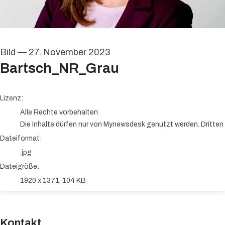
Bild
—
27. November 2023
Bartsch_NR_Grau
go to media item
Lizenz:
Alle Rechte vorbehalten
Die Inhalte dürfen nur von Mynewsdesk genutzt werden. Dritten i
Dateiformat:
.jpg
Dateigröße:
1920 x 1371, 104 KB
Kontakt