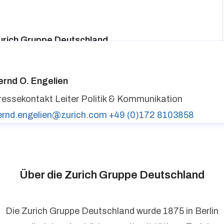
urich Gruppe Deutschland
ressekontakt
media@zurich.de
+49 (0)221 7715 8000
urich auf LinkedIn,
Zurich auf X
ernd O. Engelien
ressekontakt
Leiter Politik & Kommunikation
ernd.engelien@zurich.com
+49 (0)172 8103858
Über die Zurich Gruppe Deutschland
Die Zurich Gruppe Deutschland wurde 1875 in Berlin