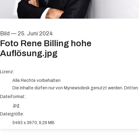
Bild
—
25. Juni 2024
Foto Rene Billing hohe
Auflösung.jpg
go to media item
Lizenz:
Alle Rechte vorbehalten
Die Inhalte dürfen nur von Mynewsdesk genutzt werden. Dritten i
Dateiformat:
.jpg
Dateigröße:
5493 x 3970, 9,29 MB