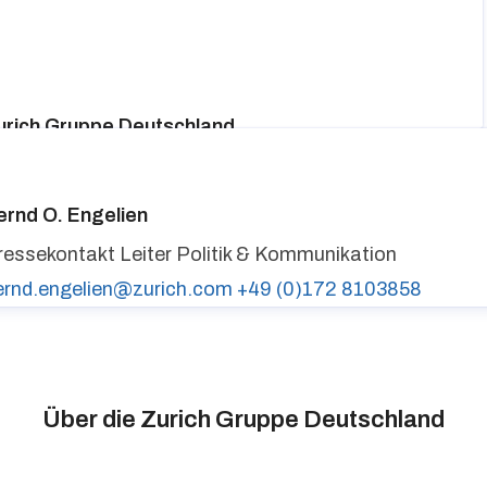
urich Gruppe Deutschland
ressekontakt
media@zurich.de
+49 (0)221 7715 8000
urich auf LinkedIn,
Zurich auf X
ernd O. Engelien
ressekontakt
Leiter Politik & Kommunikation
ernd.engelien@zurich.com
+49 (0)172 8103858
Über die Zurich Gruppe Deutschland