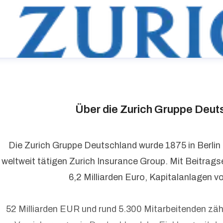
Über die Zurich Gruppe Deut
Die Zurich Gruppe Deutschland wurde 1875 in Berlin
weltweit tätigen Zurich Insurance Group. Mit Beitrag
urich Gruppe Deutschland
6,2 Milliarden Euro, Kapitalanlagen v
ressekontakt
media@zurich.de
+49 (0)221 7715 8000
urich auf LinkedIn,
Zurich auf X
52 Milliarden EUR und rund 5.300 Mitarbeitenden zäh