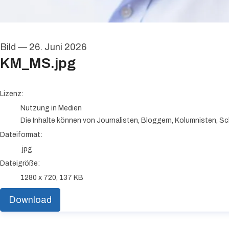
Bild
—
26. Juni 2026
KM_MS.jpg
go to media item
Lizenz:
Nutzung in Medien
Die Inhalte können von Journalisten, Bloggern, Kolumnisten, Sc
Dateiformat:
.jpg
Dateigröße:
1280 x 720, 137 KB
Download