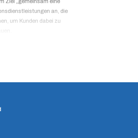
em Ziel „gemeinsam eine
onsdienstleistungen an, die
hen, um Kunden dabei zu
auen.
d