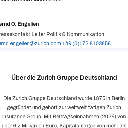
urich Gruppe Deutschland
ressekontakt
media@zurich.de
+49 (0)221 7715 8000
urich auf LinkedIn,
Zurich auf X
ernd O. Engelien
ressekontakt
Leiter Politik & Kommunikation
ernd.engelien@zurich.com
+49 (0)172 8103858
Über die Zurich Gruppe Deutschland
Die Zurich Gruppe Deutschland wurde 1875 in Berlin
gegründet und gehört zur weltweit tätigen Zurich
Insurance Group. Mit Beitragseinnahmen (2025) von
über 6,2 Milliarden Euro, Kapitalanlagen von mehr als