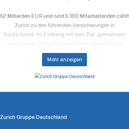
52 Milliarden EUR und rund 5.300 Mitarbeitenden zählt
Zurich zu den führenden Versicherungen in
Deutschland. Im Einklang mit dem Ziel „gemeinsam
eine bessere Zukunft zu gestalten“, bietet Zurich
Präventionsdienstleistungen an, die über traditionelle
Mehr anzeigen
Versicherungsprodukte hinausgehen, um Kunden
dabei zu unterstützen, Resilienz aufzubauen.
Zurich Gruppe Deutschland