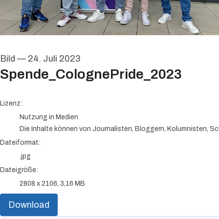
Bild
—
24. Juli 2023
Spende_ColognePride_2023
go to media item
Lizenz:
Nutzung in Medien
Die Inhalte können von Journalisten, Bloggern, Kolumnisten, Sc
Dateiformat:
.jpg
Dateigröße:
2808 x 2106, 3,16 MB
Download