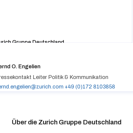
urich Gruppe Deutschland
ressekontakt
media@zurich.de
+49 (0)221 7715 8000
urich auf LinkedIn,
Zurich auf X
ernd O. Engelien
ressekontakt
Leiter Politik & Kommunikation
ernd.engelien@zurich.com
+49 (0)172 8103858
Über die Zurich Gruppe Deutschland