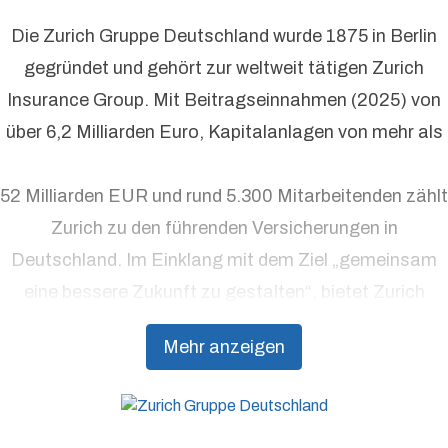
Die Zurich Gruppe Deutschland wurde 1875 in Berlin
gegründet und gehört zur weltweit tätigen Zurich
Insurance Group. Mit Beitragseinnahmen (2025) von
über 6,2 Milliarden Euro, Kapitalanlagen von mehr als
52 Milliarden EUR und rund 5.300 Mitarbeitenden zählt
Zurich zu den führenden Versicherungen in
Deutschland. Im Einklang mit dem Ziel „gemeinsam
eine bessere Zukunft zu gestalten“, bietet Zurich
Präventionsdienstleistungen an, die über traditionelle
Mehr anzeigen
Versicherungsprodukte hinausgehen, um Kunden
dabei zu unterstützen, Resilienz aufzubauen.