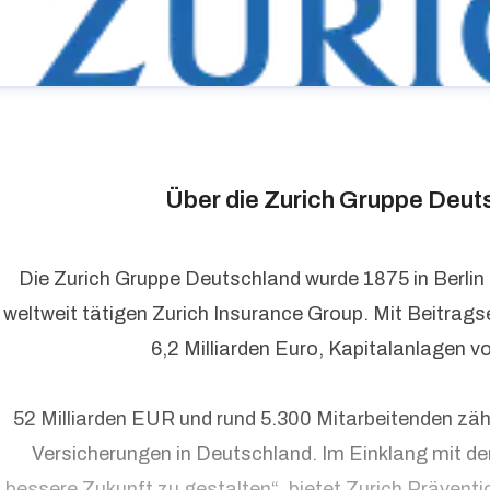
Über die Zurich Gruppe Deut
Die Zurich Gruppe Deutschland wurde 1875 in Berlin
weltweit tätigen Zurich Insurance Group. Mit Beitrag
urich Gruppe Deutschland
6,2 Milliarden Euro, Kapitalanlagen v
ressekontakt
media@zurich.de
+49 (0)221 7715 8000
urich auf LinkedIn,
Zurich auf X
52 Milliarden EUR und rund 5.300 Mitarbeitenden zäh
Versicherungen in Deutschland. Im Einklang mit d
bessere Zukunft zu gestalten“, bietet Zurich Präventi