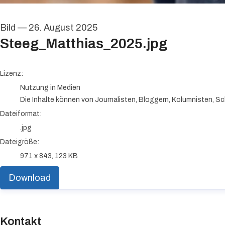
Bild
—
26. August 2025
Steeg_Matthias_2025.jpg
go to media item
Lizenz:
Nutzung in Medien
Die Inhalte können von Journalisten, Bloggern, Kolumnisten, Sc
Dateiformat:
.jpg
Dateigröße:
971 x 843, 123 KB
Download
Kontakt