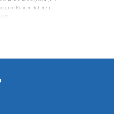
hen, um Kunden dabei zu
auen.
d