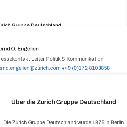
urich Gruppe Deutschland
ressekontakt
media@zurich.de
+49 (0)221 7715 8000
urich auf LinkedIn,
Zurich auf X
ernd O. Engelien
ressekontakt
Leiter Politik & Kommunikation
ernd.engelien@zurich.com
+49 (0)172 8103858
Über die Zurich Gruppe Deutschland
Die Zurich Gruppe Deutschland wurde 1875 in Berlin