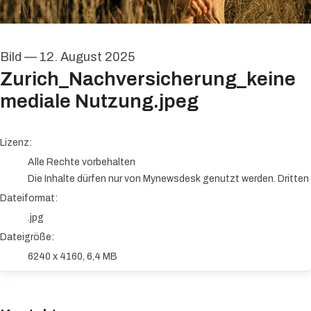
Bild
—
12. August 2025
Zurich_Nachversicherung_keine
mediale Nutzung.jpeg
go to media item
Lizenz:
Alle Rechte vorbehalten
Die Inhalte dürfen nur von Mynewsdesk genutzt werden. Dritten i
Dateiformat:
.jpg
Dateigröße:
6240 x 4160, 6,4 MB