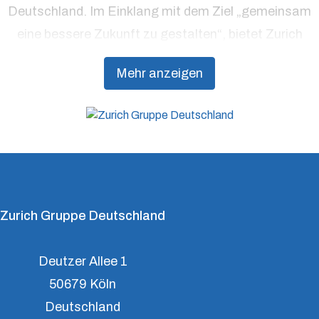
Deutschland. Im Einklang mit dem Ziel „gemeinsam
eine bessere Zukunft zu gestalten“, bietet Zurich
Präventionsdienstleistungen an, die über traditionelle
Mehr anzeigen
Versicherungsprodukte hinausgehen, um Kunden
dabei zu unterstützen, Resilienz aufzubauen.
Zurich Gruppe Deutschland
Deutzer Allee 1
50679 Köln
Deutschland