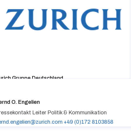
urich Gruppe Deutschland
ressekontakt
media@zurich.de
+49 (0)221 7715 8000
urich auf LinkedIn,
Zurich auf X
ernd O. Engelien
ressekontakt
Leiter Politik & Kommunikation
ernd.engelien@zurich.com
+49 (0)172 8103858