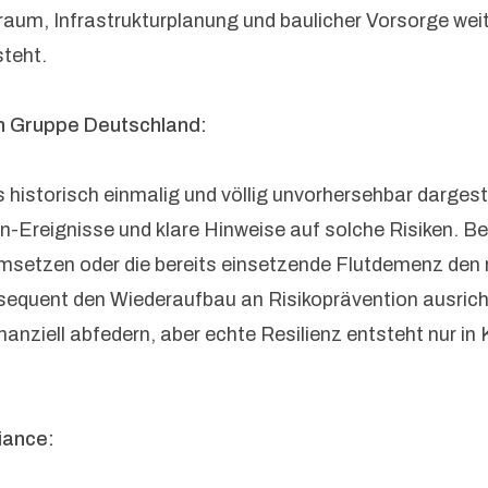
raum, Infrastrukturplanung und baulicher Vorsorge wei
steht.
ch Gruppe Deutschland:
istorisch einmalig und völlig unvorhersehbar dargestell
-Ereignisse und klare Hinweise auf solche Risiken. Ber
n umsetzen oder die bereits einsetzende Flutdemenz de
equent den Wiederaufbau an Risikoprävention ausrichte
anziell abfedern, aber echte Resilienz entsteht nur i
liance: