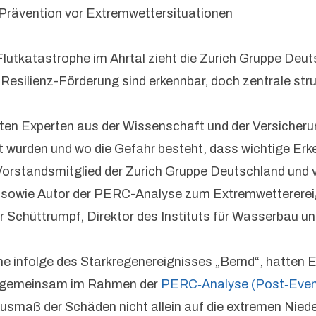
Prävention vor Extremwettersituationen
n Flutkatastrophe im Ahrtal zieht die Zurich Gruppe 
Resilienz-Förderung sind erkennbar, doch zentrale str
erten Experten aus der Wissenschaft und der Versiche
wurden und wo die Gefahr besteht, dass wichtige Erken
rstandsmitglied der Zurich Gruppe Deutschland und v
ce sowie Autor der PERC-Analyse zum Extremwetterereig
lger Schüttrumpf, Direktor des Instituts für Wasserba
he infolge des Starkregenereignisses „Bernd“, hatten 
en gemeinsam im Rahmen der
PERC‑Analyse (Post‑Event
usmaß der Schäden nicht allein auf die extremen Nied