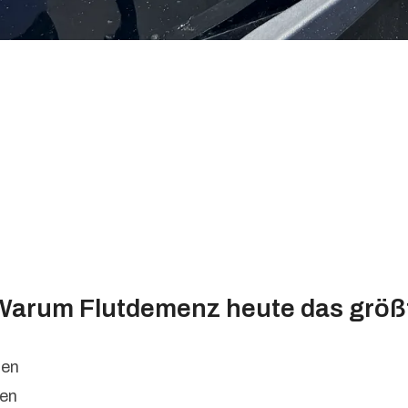
 Warum Flutdemenz heute das größt
ben
den