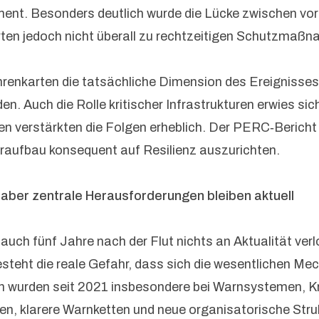
ement. Besonders deutlich wurde die Lücke zwischen 
ührten jedoch nicht überall zu rechtzeitigen Schutzma
hrenkarten die tatsächliche Dimension des Ereignisse
. Auch die Rolle kritischer Infrastrukturen erwies sich
 verstärkten die Folgen erheblich. Der PERC‑Bericht 
eraufbau konsequent auf Resilienz auszurichten.
 aber zentrale Herausforderungen bleiben aktuell
uch fünf Jahre nach der Flut nichts an Aktualität ver
steht die reale Gefahr, dass sich die wesentlichen M
en wurden seit 2021 insbesondere bei Warnsystemen, K
gen, klarere Warnketten und neue organisatorische Stru