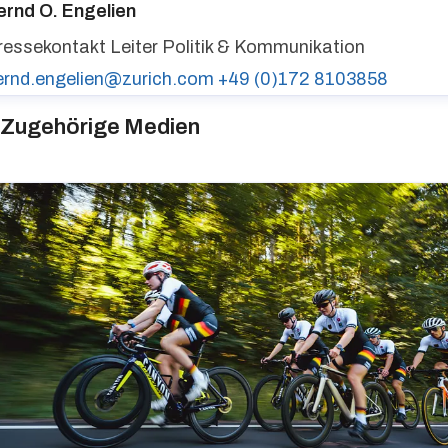
ernd O. Engelien
ressekontakt
Leiter Politik & Kommunikation
ernd.engelien@zurich.com
+49 (0)172 8103858
Zugehörige Medien