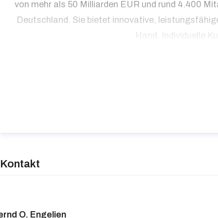
von mehr als 50 Milliarden EUR und rund 4.400 Mi
Deutschland. Sie bietet innovative, leistungsfäh
Hand. Individuelle K
Kontakt
ernd O. Engelien