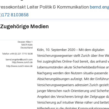
ressekontakt
Leiter Politik & Kommunikation
bernd.en
0)172 8103858
Zugehörige Medien