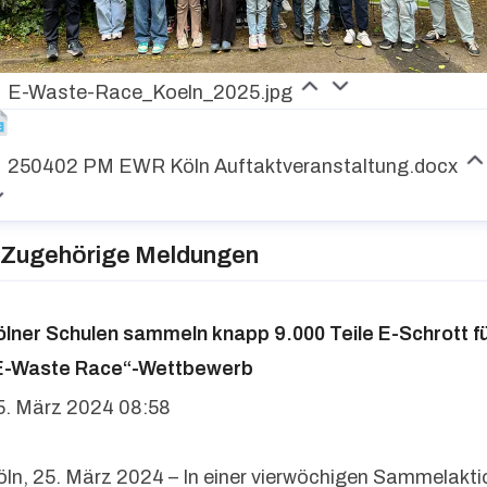
E-Waste-Race_Koeln_2025.jpg
250402 PM EWR Köln Auftaktveranstaltung.docx
Zugehörige Meldungen
ölner Schulen sammeln knapp 9.000 Teile E-Schrott f
E-Waste Race“-Wettbewerb
5. März 2024 08:58
öln, 25. März 2024 – In einer vierwöchigen Sammelakti