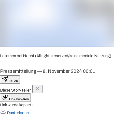
Alle Meldungen
I
Mediengalerie
Veranstaltungen
Kontakt
Laternen bei Nacht (All rights reserved/keine mediale Nutzung)
Pressemitteilung
—
8. November 2024 00:01
Teilen
Diese Story teilen
Link kopieren
Link wurde kopiert!
Runterladen