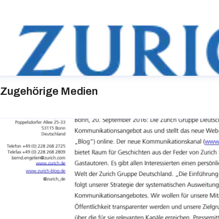
Zugehörige Medien
urich Gruppe Deutschland
ressekontakt
media@zurich.de
+49 (0)221 7715 8000