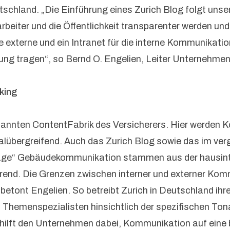
eutschland. „Die Einführung eines Zurich Blog folgt un
eiter und die Öffentlichkeit transparenter werden und 
die externe und ein Intranet für die interne Kommuni
ung tragen“, so Bernd O. Engelien, Leiter Unternehm
king
genannten ContentFabrik des Versicherers. Hier werde
lübergreifend. Auch das Zurich Blog sowie das im ver
nage“ Gebäudekommunikation stammen aus der hausinte
end. Die Grenzen zwischen interner und externer Ko
tont Engelien. So betreibt Zurich in Deutschland ihr
 Themenspezialisten hinsichtlich der spezifischen Tona
hilft den Unternehmen dabei, Kommunikation auf eine b