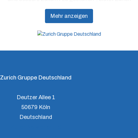
Präventionsdienstleistungen an, die über traditionelle
Mehr anzeigen
Versicherungsprodukte hinausgehen, um Kunden
dabei zu unterstützen, Resilienz aufzubauen.
Zurich Gruppe Deutschland
Deutzer Allee 1
50679 Köln
Deutschland
Zurich Versicherung
DA Direkt Presse