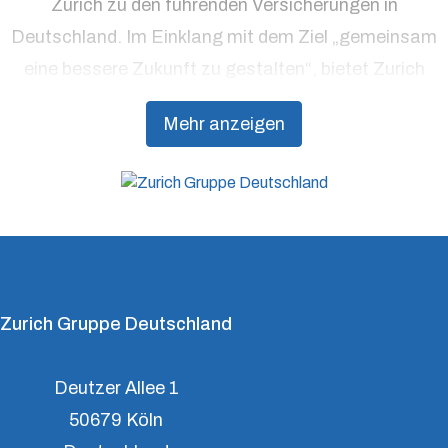
Zurich zu den führenden Versicherungen in
Deutschland. Im Einklang mit dem Ziel „gemeinsam
eine bessere Zukunft zu gestalten“, bietet Zurich
Präventionsdienstleistungen an, die über traditionelle
Mehr anzeigen
Versicherungsprodukte hinausgehen, um Kunden
dabei zu unterstützen, Resilienz aufzubauen.
Zurich Gruppe Deutschland
Deutzer Allee 1
50679 Köln