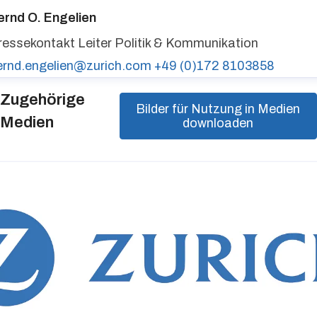
urich auf LinkedIn,
Zurich auf X
ernd O. Engelien
ressekontakt
Leiter Politik & Kommunikation
ernd.engelien@zurich.com
+49 (0)172 8103858
Zugehörige
Bilder für Nutzung in Medien
Medien
downloaden