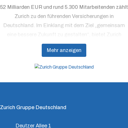
52 Milliarden EUR und rund 5.300 Mitarbeitenden zählt
Zurich zu den führenden Versicherungen in
Deutschland. Im Einklang mit dem Ziel „gemeinsam
eine bessere Zukunft zu gestalten“, bietet Zurich
Präventionsdienstleistungen an, die über traditionelle
Mehr anzeigen
Versicherungsprodukte hinausgehen, um Kunden
dabei zu unterstützen, Resilienz aufzubauen.
Zurich Gruppe Deutschland
Deutzer Allee 1