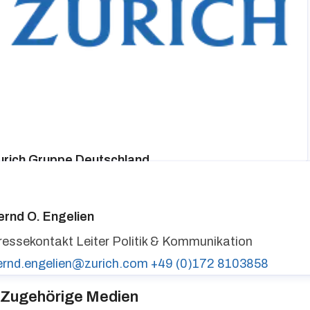
urich Gruppe Deutschland
ressekontakt
media@zurich.de
+49 (0)221 7715 8000
urich auf LinkedIn,
Zurich auf X
ernd O. Engelien
ressekontakt
Leiter Politik & Kommunikation
ernd.engelien@zurich.com
+49 (0)172 8103858
Zugehörige Medien