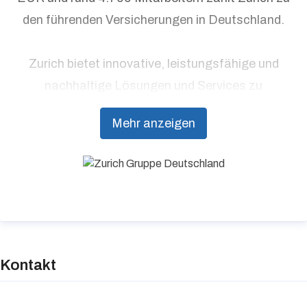
den führenden Versicherungen in Deutschland.
Zurich bietet innovative, leistungsfähige und
nachhaltige Lösungen und Services zu
Versicherungen, Vorsorge und Risikomanagement
Mehr anzeigen
aus einer Hand. Im Einklang mit dem Ziel
„gemeinsam eine bessere Zukunft zu gestalten“,
strebt Zurich danach, eines der
verantwortungsbewusstesten und
wirkungsvollsten Unternehmen der Welt zu sein.
Kontakt