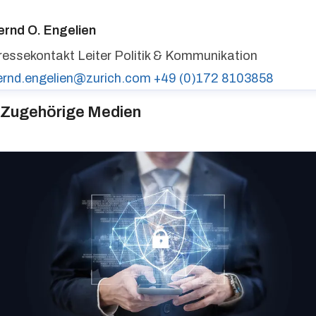
ernd O. Engelien
ressekontakt
Leiter Politik & Kommunikation
ernd.engelien@zurich.com
+49 (0)172 8103858
Zugehörige Medien