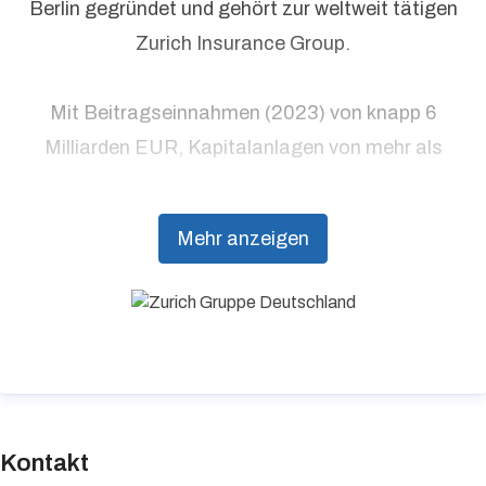
Berlin gegründet und gehört zur weltweit tätigen
Zurich Insurance Group.
Mit Beitragseinnahmen (2023) von knapp 6
Milliarden EUR, Kapitalanlagen von mehr als
51 Milliarden EUR und rund 4.900 Mitarbeitenden
Mehr anzeigen
zählt Zurich zu den führenden Versicherungen in
Deutschland. Im Einklang mit dem Ziel
„gemeinsam eine bessere Zukunft zu gestalten“,
bietet Zurich Präventionsdienstleistungen an, die
über traditionelle Versicherungsprodukte
hinausgehen, um Kunden dabei zu unterstützen,
Resilienz aufzubauen.
Kontakt