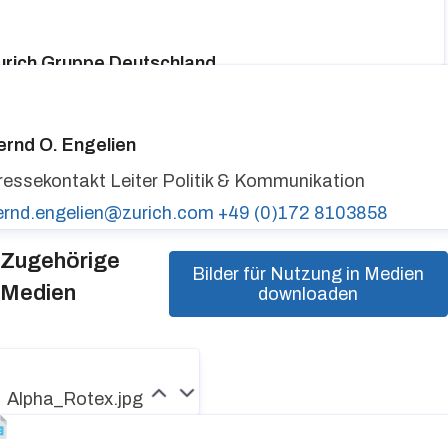
urich Gruppe Deutschland
ressekontakt
media@zurich.de
+49 (0)221 7715 8000
urich auf LinkedIn,
Zurich auf X
ernd O. Engelien
ressekontakt
Leiter Politik & Kommunikation
ernd.engelien@zurich.com
+49 (0)172 8103858
Zugehörige
Bilder für Nutzung in Medien
Medien
downloaden
Alpha_Rotex.jpg