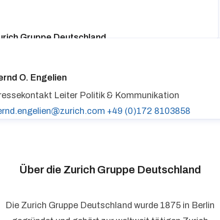
urich Gruppe Deutschland
ressekontakt
media@zurich.de
+49 (0)221 7715 8000
urich auf LinkedIn,
Zurich auf X
ernd O. Engelien
ressekontakt
Leiter Politik & Kommunikation
ernd.engelien@zurich.com
+49 (0)172 8103858
Über die Zurich Gruppe Deutschland
Die Zurich Gruppe Deutschland wurde 1875 in Berlin