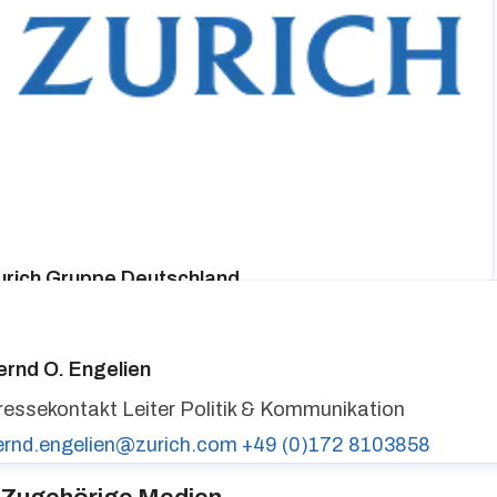
urich Gruppe Deutschland
ressekontakt
media@zurich.de
+49 (0)221 7715 8000
urich auf LinkedIn,
Zurich auf X
ernd O. Engelien
ressekontakt
Leiter Politik & Kommunikation
ernd.engelien@zurich.com
+49 (0)172 8103858