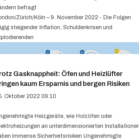
ändern befragt
ondon/Zürich/Köln – 9. November 2022 - Die Folgen
ügig steigender Inflation, Schuldenkrisen und
xplodierenden
rotz Gasknappheit: Öfen und Heizlüfter
ringen kaum Ersparnis und bergen Risiken
5. Oktober 2022 09:10
ngenehmigte Heizgeräte, wie Holzöfen oder
lektroheizungen an unterdimensionierten Installatione
aben immense Sicherheitsrisiken Ungenehmigte