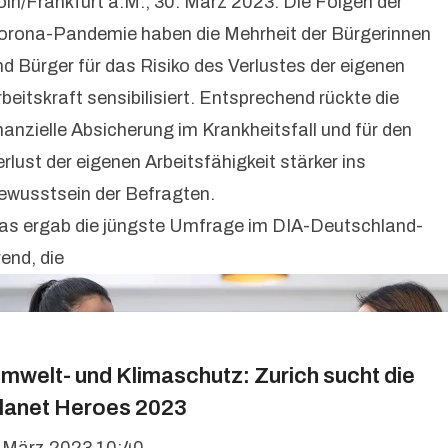
öln/Frankfurt a.M., 30. März 2023: Die Folgen der
orona-Pandemie haben die Mehrheit der Bürgerinnen
nd Bürger für das Risiko des Verlustes der eigenen
beitskraft sensibilisiert. Entsprechend rückte die
inanzielle Absicherung im Krankheitsfall und für den
rlust der eigenen Arbeitsfähigkeit stärker ins
ewusstsein der Befragten.
as ergab die jüngste Umfrage im DIA-Deutschland-
end, die
mwelt- und Klimaschutz: Zurich sucht die
lanet Heroes 2023