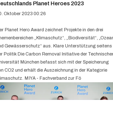
eutschlands Planet Heroes 2023
0. Oktober 2023 00:26
er Planet Hero Award zeichnet Projekte in den drei
hemenbereichen „Klimaschutz“, „Biodiversität“, „Ozea
nd Gewässerschutz“ aus. Klare Unterstützung seitens
er Politik Die Carbon Removal Initiative der Technische
niversität München befasst sich mit der Speicherung
on CO2 und erhält die Auszeichnung in der Kategorie
limaschutz. MIYA - Fachverband zur Fö