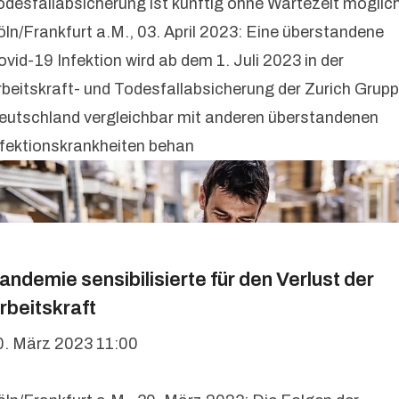
odesfallabsicherung ist künftig ohne Wartezeit möglic
öln/Frankfurt a.M., 03. April 2023: Eine überstandene
ovid-19 Infektion wird ab dem 1. Juli 2023 in der
rbeitskraft- und Todesfallabsicherung der Zurich Grup
eutschland vergleichbar mit anderen überstandenen
nfektionskrankheiten behan
andemie sensibilisierte für den Verlust der
rbeitskraft
0. März 2023 11:00