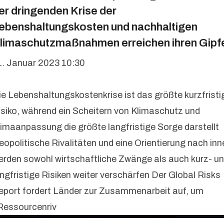
er dringenden Krise der
ebenshaltungskosten und nachhaltigen
limaschutzmaßnahmen erreichen ihren Gipf
1. Januar 2023 10:30
ie Lebenshaltungskostenkrise ist das größte kurzfristi
isiko, während ein Scheitern von Klimaschutz und
limaanpassung die größte langfristige Sorge darstellt
eopolitische Rivalitäten und eine Orientierung nach inn
erden sowohl wirtschaftliche Zwänge als auch kurz- u
angfristige Risiken weiter verschärfen Der Global Risks
eport fordert Länder zur Zusammenarbeit auf, um
Ressourcenriv