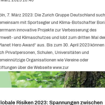
. März 2023 10:40
öln, 7. März 2023: Die Zurich Gruppe Deutschland such
emeinsam mit Sportsegler und Klima-Botschafter Bori
errmann innovative Projekte zur Verbesserung des
mwelt- und Klimaschutzes und lobt zum dritten Mal de
Planet Hero Award“ aus. Bis zum 30. April 2023 können
ich Privatpersonen, Schulen, Universitäten und
emeinnützige Organisationen wie Vereine oder
tiftungen über die Webseite www.zur
lobale Risiken 2023: Spannungen zwischen