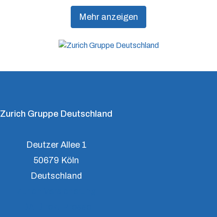
Präventionsdienstleistungen an, die über traditionelle
Mehr anzeigen
Versicherungsprodukte hinausgehen, um Kunden
dabei zu unterstützen, Resilienz aufzubauen.
Zurich Gruppe Deutschland
Deutzer Allee 1
50679 Köln
Deutschland
Zurich Versicherung
DA Direkt Presse