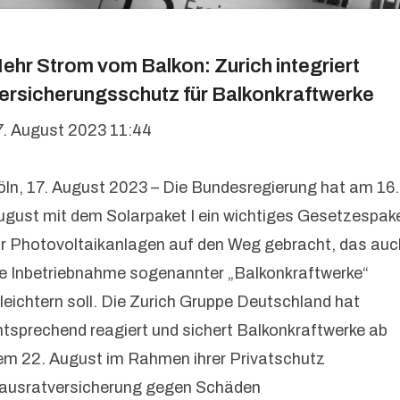
ehr Strom vom Balkon: Zurich integriert
ersicherungsschutz für Balkonkraftwerke
7. August 2023 11:44
öln, 17. August 2023 – Die Bundesregierung hat am 16.
ugust mit dem Solarpaket I ein wichtiges Gesetzespak
ür Photovoltaikanlagen auf den Weg gebracht, das auc
ie Inbetriebnahme sogenannter „Balkonkraftwerke“
rleichtern soll. Die Zurich Gruppe Deutschland hat
ntsprechend reagiert und sichert Balkonkraftwerke ab
em 22. August im Rahmen ihrer Privatschutz
ausratversicherung gegen Schäden