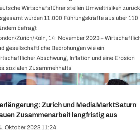
eutsche Wirtschafsführer stellen Umweltrisiken zurück
nsgesamt wurden 11.000 Führungskräfte aus über 110
ändern befragt
ondon/Zürich/Köln, 14. November 2023 – Wirtschaftlic
nd gesellschaftliche Bedrohungen wie ein
irtschaftlicher Abschwung, Inflation und eine Erosion
es sozialen Zusammenhalts
erlängerung: Zurich und MediaMarktSaturn
auen Zusammenarbeit langfristig aus
4. Oktober 2023 11:24