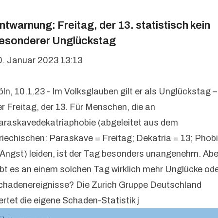
ntwarnung: Freitag, der 13. statistisch kein
esonderer Unglückstag
0. Januar 2023 13:13
öln, 10.1.23 - Im Volksglauben gilt er als Unglückstag –
er Freitag, der 13. Für Menschen, die an
araskavedekatriaphobie (abgeleitet aus dem
riechischen: Paraskave = Freitag; Dekatria = 13; Phob
 Angst) leiden, ist der Tag besonders unangenehm. Abe
ibt es an einem solchen Tag wirklich mehr Unglücke od
chadenereignisse? Die Zurich Gruppe Deutschland
ertet die eigene Schaden-Statistik j