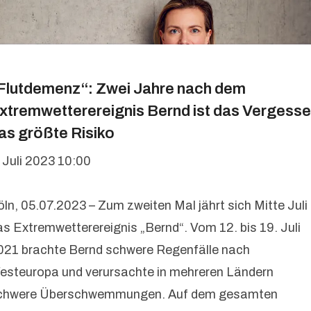
Flutdemenz“: Zwei Jahre nach dem
xtremwetterereignis Bernd ist das Vergess
as größte Risiko
. Juli 2023 10:00
öln, 05.07.2023 – Zum zweiten Mal jährt sich Mitte Juli
as Extremwetterereignis „Bernd“. Vom 12. bis 19. Juli
021 brachte Bernd schwere Regenfälle nach
esteuropa und verursachte in mehreren Ländern
chwere Überschwemmungen. Auf dem gesamten