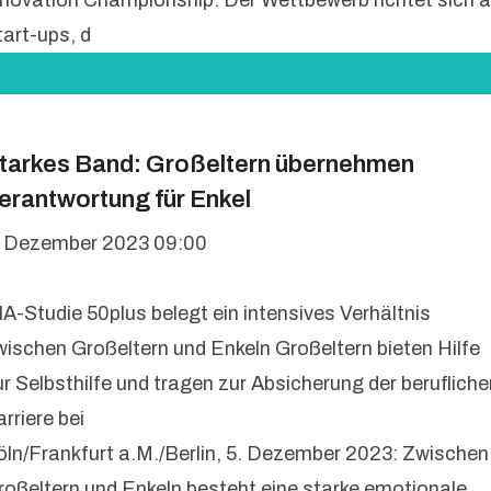
nnovation Championship. Der Wettbewerb richtet sich 
tart-ups, d
tarkes Band: Großeltern übernehmen
erantwortung für Enkel
. Dezember 2023 09:00
IA-Studie 50plus belegt ein intensives Verhältnis
wischen Großeltern und Enkeln Großeltern bieten Hilfe
ur Selbsthilfe und tragen zur Absicherung der berufliche
rriere bei
öln/Frankfurt a.M./Berlin, 5. Dezember 2023: Zwischen
roßeltern und Enkeln besteht eine starke emotionale