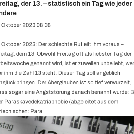
reitag, der 13. – statistisch ein Tag wie jeder
ndere
. Oktober 2023 08:38
. Oktober 2023: Der schlechte Ruf eilt ihm voraus –
reitag, dem 13. Obwohl Freitag oft als liebster Tag der
rbeitswoche genannt wird, ist er zuweilen unbeliebt, we
or ihm die Zahl 13 steht. Dieser Tag soll angeblich
nglück bringen. Der Aberglauben ist so tief verwurzelt,
ass sogar eine Angststörung danach benannt wurde: B
er Paraskavedekatriaphobie (abgeleitet aus dem
riechischen: Para