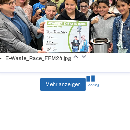
E-Waste_Race_FFM24.jpg
Mehr anzeigen
Loading...