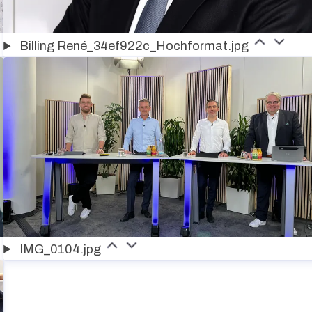
Billing René_34ef922c_Hochformat.jpg
IMG_0104.jpg