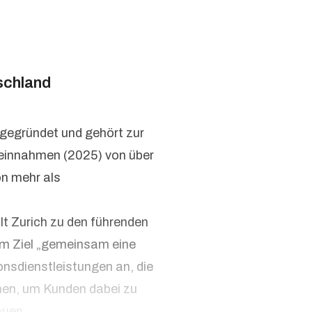
schland
 gegründet und gehört zur
seinnahmen (2025) von über
on mehr als
lt Zurich zu den führenden
em Ziel „gemeinsam eine
onsdienstleistungen an, die
hen, um Kunden dabei zu
auen.