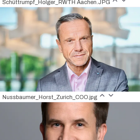
Schüttrumpf_Holger_RWTH Aachen.JPG
Nussbaumer_Horst_Zurich_COO.jpg