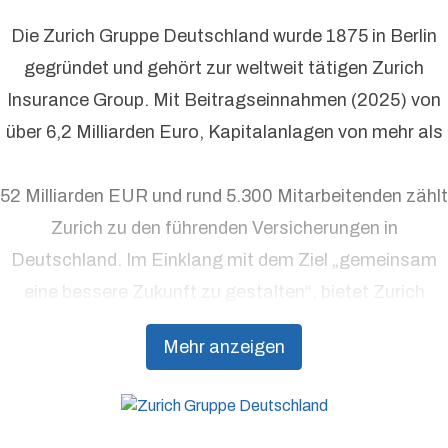
Die Zurich Gruppe Deutschland wurde 1875 in Berlin
gegründet und gehört zur weltweit tätigen Zurich
Insurance Group. Mit Beitragseinnahmen (2025) von
über 6,2 Milliarden Euro, Kapitalanlagen von mehr als
52 Milliarden EUR und rund 5.300 Mitarbeitenden zählt
Zurich zu den führenden Versicherungen in
Deutschland. Im Einklang mit dem Ziel „gemeinsam
eine bessere Zukunft zu gestalten“, bietet Zurich
Präventionsdienstleistungen an, die über traditionelle
Mehr anzeigen
Versicherungsprodukte hinausgehen, um Kunden
dabei zu unterstützen, Resilienz aufzubauen.