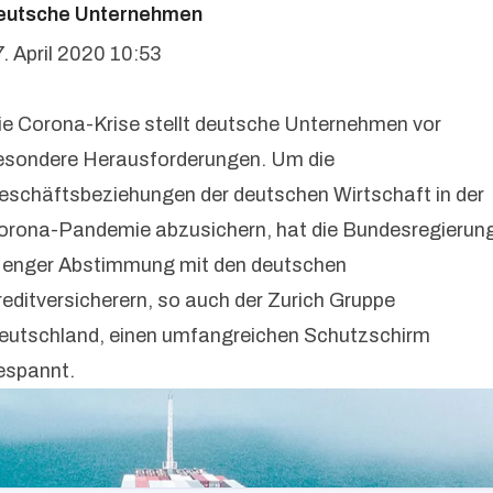
eutsche Unternehmen
7. April 2020 10:53
ie Corona-Krise stellt deutsche Unternehmen vor
esondere Herausforderungen. Um die
eschäftsbeziehungen der deutschen Wirtschaft in der
orona-Pandemie abzusichern, hat die Bundesregierun
n enger Abstimmung mit den deutschen
reditversicherern, so auch der Zurich Gruppe
eutschland, einen umfangreichen Schutzschirm
espannt.