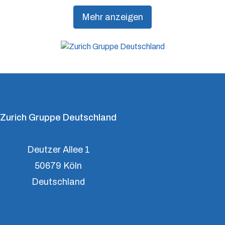
Präventionsdienstleistungen an, die über traditionelle
Mehr anzeigen
Versicherungsprodukte hinausgehen, um Kunden
dabei zu unterstützen, Resilienz aufzubauen.
Zurich Gruppe Deutschland
Deutzer Allee 1
50679 Köln
Deutschland
Zurich Versicherung
DA Direkt Presse