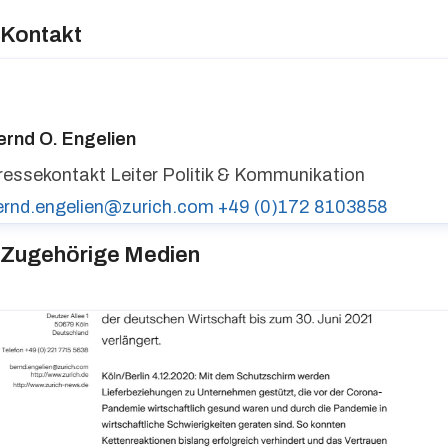
Kontakt
ernd O. Engelien
ressekontakt
Leiter Politik & Kommunikation
ernd.engelien@zurich.com
+49 (0)172 8103858
Zugehörige Medien