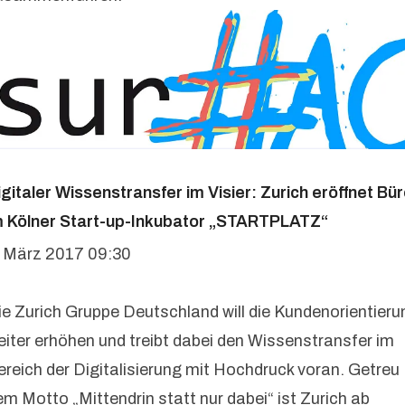
igitaler Wissenstransfer im Visier: Zurich eröffnet Bü
m Kölner Start-up-Inkubator „STARTPLATZ“
. März 2017 09:30
ie Zurich Gruppe Deutschland will die Kundenorientieru
eiter erhöhen und treibt dabei den Wissenstransfer im
ereich der Digitalisierung mit Hochdruck voran. Getreu
em Motto „Mittendrin statt nur dabei“ ist Zurich ab