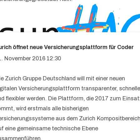
urich öffnet neue Versicherungsplattform für Coder
1. November 2016 12:30
ie Zurich Gruppe Deutschland will mit einer neuen
igitalen Versicherungsplattform transparenter, schnelle
nd flexibler werden. Die Plattform, die 2017 zum Einsat
ommt, wird erstmals alle bisherigen
ersicherungssysteme aus dem Zurich Kompositbereic
uf eine gemeinsame technische Ebene
usammenführen.