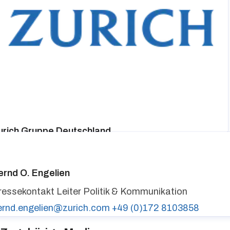
urich Gruppe Deutschland
ressekontakt
media@zurich.de
+49 (0)221 7715 8000
urich auf LinkedIn,
Zurich auf X
ernd O. Engelien
ressekontakt
Leiter Politik & Kommunikation
ernd.engelien@zurich.com
+49 (0)172 8103858