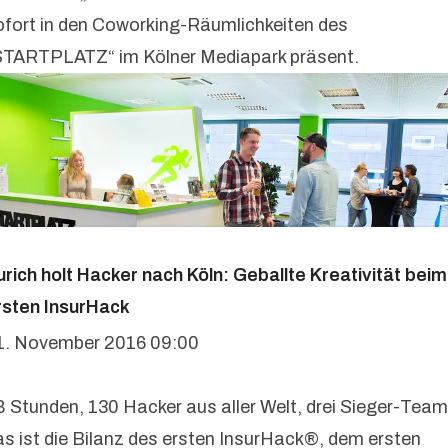
ofort in den Coworking-Räumlichkeiten des
STARTPLATZ“ im Kölner Mediapark präsent.
urich holt Hacker nach Köln: Geballte Kreativität beim
rsten InsurHack
1. November 2016 09:00
8 Stunden, 130 Hacker aus aller Welt, drei Sieger-Team
as ist die Bilanz des ersten InsurHack®, dem ersten