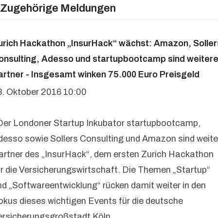
Zugehörige Meldungen
urich Hackathon „InsurHack“ wächst: Amazon, Soller
onsulting, Adesso und startupbootcamp sind weiter
artner - Insgesamt winken 75.000 Euro Preisgeld
3. Oktober 2016 10:00
 Der Londoner Startup Inkubator startupbootcamp,
desso sowie Sollers Consulting und Amazon sind weite
artner des „InsurHack“, dem ersten Zurich Hackathon
ür die Versicherungswirtschaft. Die Themen „Startup“
nd „Softwareentwicklung“ rücken damit weiter in den
okus dieses wichtigen Events für die deutsche
ersicherungsgroßstadt Köln.