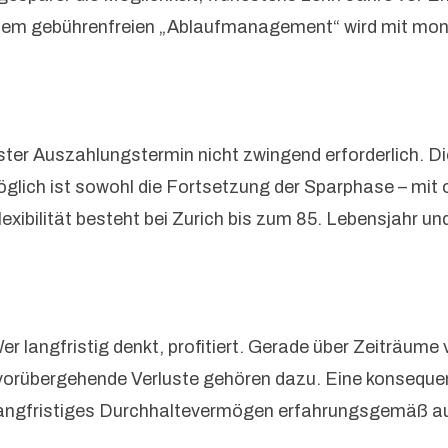
 dem gebührenfreien „Ablaufmanagement“ wird mit mon
ster Auszahlungstermin nicht zwingend erforderlich. 
glich ist sowohl die Fortsetzung der Sparphase – mit o
lexibilität besteht bei Zurich bis zum 85. Lebensjahr u
r langfristig denkt, profitiert. Gerade über Zeiträume v
vorübergehende Verluste gehören dazu. Eine konseque
ch langfristiges Durchhaltevermögen erfahrungsgemäß a