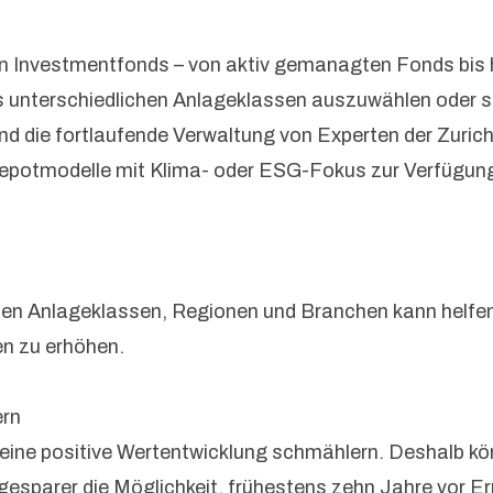
an Investmentfonds – von aktiv gemanagten Fonds bis 
aus unterschiedlichen Anlageklassen auszuwählen oder
nd die fortlaufende Verwaltung von Experten der Zuric
 Depotmodelle mit Klima- oder ESG-Fokus zur Verfügung
en Anlageklassen, Regionen und Branchen kann helfen, 
en zu erhöhen.
ern
ne positive Wertentwicklung schmählern. Deshalb kön
sparer die Möglichkeit, frühestens zehn Jahre vor Er