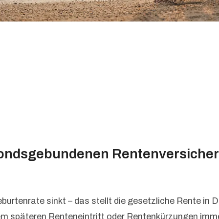
 fondsgebundenen Rentenversicheru
eburtenrate sinkt – das stellt die gesetzliche Rente in
em späteren Renteneintritt oder Rentenkürzungen imme