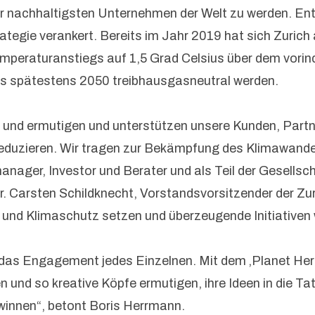
 der nachhaltigsten Unternehmen der Welt zu werden. E
ategie verankert. Bereits im Jahr 2019 hat sich Zurich
emperaturanstiegs auf 1,5 Grad Celsius über dem vori
bis spätestens 2050 treibhausgasneutral werden.
e und ermutigen und unterstützen unsere Kunden, Partn
duzieren. Wir tragen zur Bekämpfung des Klimawandels 
ager, Investor und Berater und als Teil der Gesellscha
r. Carsten Schildknecht, Vorstandsvorsitzender der Zu
- und Klimaschutz setzen und überzeugende Initiativen
das Engagement jedes Einzelnen. Mit dem ‚Planet He
en und so kreative Köpfe ermutigen, ihre Ideen in die 
innen“, betont Boris Herrmann.