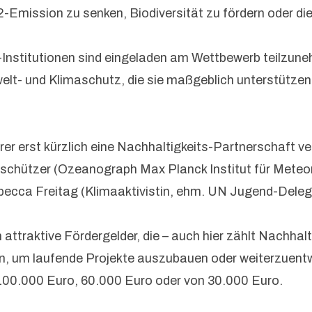
Emission zu senken, Biodiversität zu fördern oder di
t-Institutionen sind eingeladen am Wettbewerb teilzun
lt- und Klimaschutz, die sie maßgeblich unterstützen, 
r erst kürzlich eine Nachhaltigkeits-Partnerschaft ve
chützer (Ozeanograph Max Planck Institut für Meteoro
ca Freitag (Klimaaktivistin, ehm. UN Jugend-Delegier
ttraktive Fördergelder, die – auch hier zählt Nachhalti
n, um laufende Projekte auszubauen oder weiterzuentwi
 100.000 Euro, 60.000 Euro oder von 30.000 Euro.