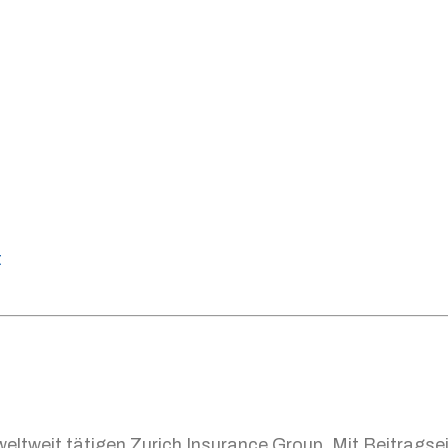
t
weltweit tätigen Zurich Insurance Group. Mit Beitrags