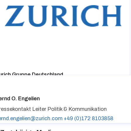
urich Gruppe Deutschland
ressekontakt
media@zurich.de
+49 (0)221 7715 8000
urich auf LinkedIn,
Zurich auf X
ernd O. Engelien
ressekontakt
Leiter Politik & Kommunikation
ernd.engelien@zurich.com
+49 (0)172 8103858