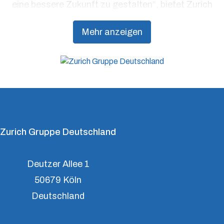
eine bessere Zukunft zu gestalten“, bietet Zurich
Präventionsdienstleistungen an, die über traditionelle
Mehr anzeigen
Versicherungsprodukte hinausgehen, um Kunden
dabei zu unterstützen, Resilienz aufzubauen.
Zurich Gruppe Deutschland
Deutzer Allee 1
50679 Köln
Deutschland
Zurich Versicherung