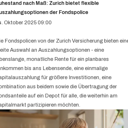
uhestand nach Maß: Zurich bietet flexible
uszahlungsoptionen der Fondspolice
4. Oktober 2025 09:00
ie Fondspolicen von der Zurich Versicherung bieten ein
reite Auswahl an Auszahlungsoptionen - eine
ebenslange, monatliche Rente für ein planbares
inkommen bis ans Lebensende, eine einmalige
apitalauszahlung für größere Investitionen, eine
ombination aus beidem sowie die Übertragung der
ondsanteile auf ein Depot für alle, die weiterhin am
apitalmarkt partizipieren möchten.