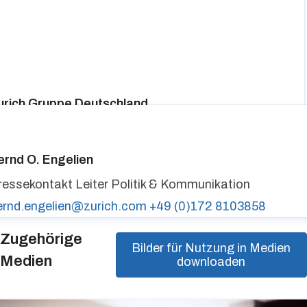
urich Gruppe Deutschland
ressekontakt
media@zurich.de
+49 (0)221 7715 8000
urich auf LinkedIn,
Zurich auf X
ernd O. Engelien
ressekontakt
Leiter Politik & Kommunikation
ernd.engelien@zurich.com
+49 (0)172 8103858
Zugehörige
Bilder für Nutzung in Medien
Medien
downloaden