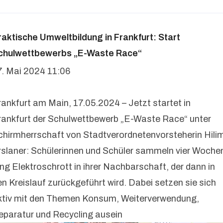
raktische Umweltbildung in Frankfurt: Start
chulwettbewerbs „E-Waste Race“
7. Mai 2024 11:06
rankfurt am Main, 17.05.2024 – Jetzt startet in
rankfurt der Schulwettbewerb „E-Waste Race“ unter
chirmherrschaft von Stadtverordnetenvorsteherin Hili
rslaner: Schülerinnen und Schüler sammeln vier Woche
ang Elektroschrott in ihrer Nachbarschaft, der dann in
en Kreislauf zurückgeführt wird. Dabei setzen sie sich
ktiv mit den Themen Konsum, Weiterverwendung,
eparatur und Recycling ausein