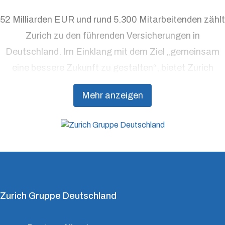
52 Milliarden EUR und rund 5.300 Mitarbeitenden zählt
Zurich zu den führenden Versicherungen in
Deutschland. Im Einklang mit dem Ziel „gemeinsam
eine bessere Zukunft zu gestalten“, bietet Zurich
Präventionsdienstleistungen an, die über traditionelle
Mehr anzeigen
Versicherungsprodukte hinausgehen, um Kunden
dabei zu unterstützen, Resilienz aufzubauen.
Zurich Gruppe Deutschland