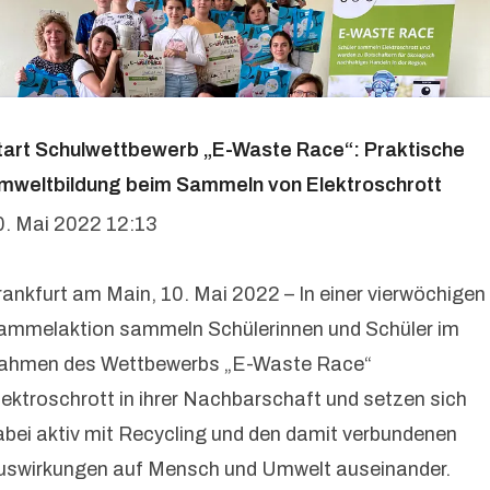
tart Schulwettbewerb „E-Waste Race“: Praktische
mweltbildung beim Sammeln von Elektroschrott
0. Mai 2022 12:13
rankfurt am Main, 10. Mai 2022 – In einer vierwöchi­gen
ammelaktion sammeln Schülerinnen und Schüler im
ahmen des Wettbewerbs „E-Waste Race“
lektroschrott in ihrer Nachbar­schaft und setzen sich
abei aktiv mit Recycling und den damit verbundenen
uswirkungen auf Mensch und Umwelt auseinander.