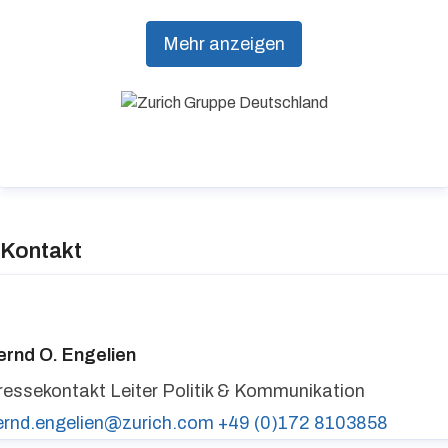
Vorsorge und Risikomanagement aus einer Hand.
Mehr anzeigen
Individuelle Kundenorientierung, hohe
Beratungsqualität und nachhaltiges Handeln
stehen dabei an erster Stelle.
Kontakt
ernd O. Engelien
ressekontakt
Leiter Politik & Kommunikation
ernd.engelien@zurich.com
+49 (0)172 8103858