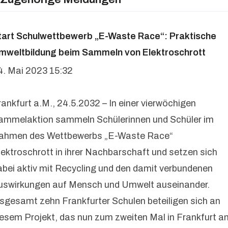
tart Schulwettbewerb „E-Waste Race“: Praktische
mweltbildung beim Sammeln von Elektroschrott
4. Mai 2023 15:32
rankfurt a.M., 24.5.2032 – In einer vierwöchigen
ammelaktion sammeln Schülerinnen und Schüler im
ahmen des Wettbewerbs „E-Waste Race“
lektroschrott in ihrer Nachbarschaft und setzen sich
abei aktiv mit Recycling und den damit verbundenen
uswirkungen auf Mensch und Umwelt auseinander.
nsgesamt zehn Frankfurter Schulen beteiligen sich an
iesem Projekt, das nun zum zweiten Mal in Frankfurt a