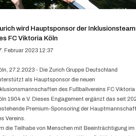
urich wird Hauptsponsor der Inklusionsteam
es FC Viktoria Köln
7. Februar 2023 12:37
öln, 27.2.2023 - Die Zurich Gruppe Deutschland
nterstützt als Hauptsponsor die neuen
nklusionsmannschaften des Fußballvereins FC Viktoria
öln 1904 e.V. Dieses Engagement ergänzt das seit 20
estehende Premium-Sponsoring der Hauptmannschaf
es Vereins.
m die Teilhabe von Menschen mit Beeinträchtigung im