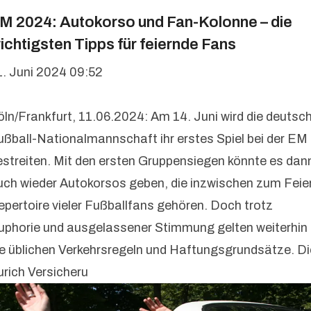
M 2024: Autokorso und Fan-Kolonne – die
ichtigsten Tipps für feiernde Fans
1. Juni 2024 09:52
öln/Frankfurt, 11.06.2024: Am 14. Juni wird die deutsc
ußball-Nationalmannschaft ihr erstes Spiel bei der EM
estreiten. Mit den ersten Gruppensiegen könnte es dan
uch wieder Autokorsos geben, die inzwischen zum Feie
epertoire vieler Fußballfans gehören. Doch trotz
uphorie und ausgelassener Stimmung gelten weiterhin
ie üblichen Verkehrsregeln und Haftungsgrundsätze. Di
urich Versicheru