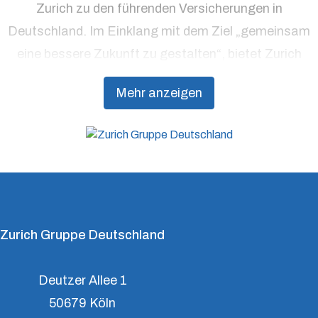
Zurich zu den führenden Versicherungen in
Deutschland. Im Einklang mit dem Ziel „gemeinsam
eine bessere Zukunft zu gestalten“, bietet Zurich
Präventionsdienstleistungen an, die über traditionelle
Mehr anzeigen
Versicherungsprodukte hinausgehen, um Kunden
dabei zu unterstützen, Resilienz aufzubauen.
Zurich Gruppe Deutschland
Deutzer Allee 1
50679 Köln