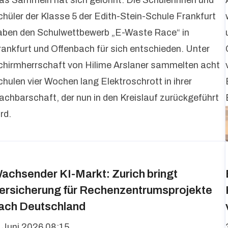
as Sammeln hat sich gelohnt: Die Schülerinnen und
chüler der Klasse 5 der Edith-Stein-Schule Frankfurt
aben den Schulwettbewerb „E-Waste Race“ in
rankfurt und Offenbach für sich entschieden. Unter
chirmherrschaft von Hilime Arslaner sammelten acht
chulen vier Wochen lang Elektroschrott in ihrer
achbarschaft, der nun in den Kreislauf zurückgeführt
rd.
achsender KI-Markt: Zurich bringt
ersicherung für Rechenzentrumsprojekte
ach Deutschland
. Juni 2026 08:15