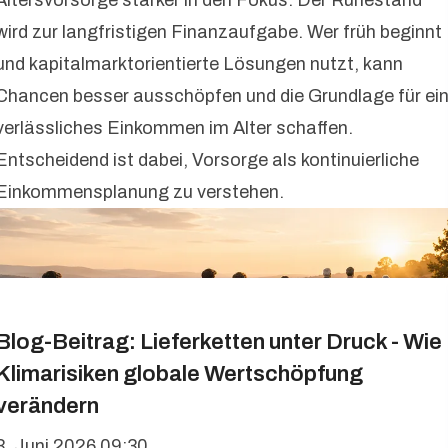
Altersvorsorge stärker in den Fokus: Der Ruhestand
wird zur langfristigen Finanzaufgabe. Wer früh beginnt
und kapitalmarktorientierte Lösungen nutzt, kann
Chancen besser ausschöpfen und die Grundlage für ei
verlässliches Einkommen im Alter schaffen.
Entscheidend ist dabei, Vorsorge als kontinuierliche
Einkommensplanung zu verstehen.
Blog-Beitrag: Lieferketten unter Druck - Wie
Klimarisiken globale Wertschöpfung
verändern
3. Juni 2026 09:30