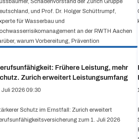
ussbaumer, Schadenvorstand der Zurich Gruppe
eutschland, und Prof. Dr. Holger Schüttrumpf,
xperte für Wasserbau und
ochwasserrisikomanagement an der RWTH Aachen
arüber, warum Vorbereitung, Prävention
erufsunfähigkeit: Frühere Leistung, mehr
chutz. Zurich erweitert Leistungsumfang
. Juli 2026 09:30
tärkerer Schutz im Ernstfall: Zurich erweitert
erufsunfähigkeitsversicherung zum 1. Juli 2026