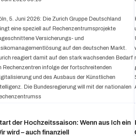
öln, 5. Juni 2026: Die Zurich Gruppe Deutschland
ringt eine speziell auf Rechenzentrumsprojekte
ugeschnittene Versicherungs- und
isikomanagementlösung auf den deutschen Markt.
urich reagiert damit auf den stark wachsenden Bedarf
n Rechenzentren infolge der fortschreitenden
igitalisierung und des Ausbaus der Künstlichen
ntelligenz. Die Bundesregierung will mit der nationalen
echenzentrumss
tart der Hochzeitssaison: Wenn aus Ich ein
ir wird – auch finanziell